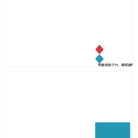
械变革巨轮，自此扬帆启航。
承载创新设计的齿轮 “上
岗”，开启机械行业变革的崭
新时代。
凭新齿轮之力，掀机械变
依靠新型齿轮的独特优势，掀起机械行
深入剖析新齿轮，挖掘潜藏价
值，强势启动机械变革引擎。
通过解锁新齿轮构造优势，为机
械变革注入澎湃动力。
当新齿轮奥秘被解锁，机械变革
的强大引擎，就此轰鸣 。