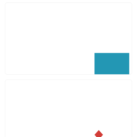
搭载新构型的齿轮，发挥强劲驱动力，
新构型齿轮凭借创新设
计，打破传统束缚，开
启工业蝶变之门。
当新构型齿轮融入工业
体系，凭借独特优势，
叩响蝶变之门。
依托新构型齿轮强大效
能，构建全新格局，推
开工业蝶变之门。
借助新构型齿轮的科技
力，赋能工业发展，打
开蝶变新大门。
04