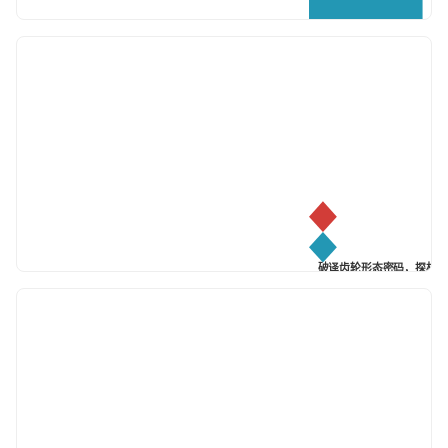
01
02
04
03
依托新齿轮独特设计，凝聚磅礴力
量，掀起机械变革浪潮。
02
借助新齿轮创新突破，释放强劲动
能，席卷机械变革浪潮。
凭借新齿轮超凡性能，发挥引领作
解锁齿轮新 “形态密码
用，激活机械变革浪潮。
立足新齿轮技术优势，推动行业革
深入剖析齿轮新构型，解锁其中蕴藏的机
新，涌起机械变革浪潮。
码。
破译齿轮形态密码，探机械
深度剖析齿轮形态新变化，挖掘背后价