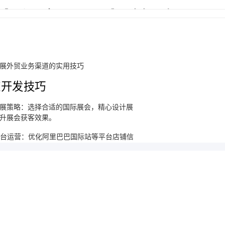
01
外贸市场开拓策略
02
03
04
外贸风险防控策略
拓海外市场的关键方法与途径
阐述识别与应对外贸业务中各类风险的方法
03
展外贸业务渠道的实用技巧
介绍防范客户信用风险的措施
信用风险防范
道开发技巧
客户资信调查：通过第三方
机构、银行等渠道，评估客
户的信用状况与财务实力。
信用额度管理：根据客户信
用情况设定合理的信用额
度，控制交易风险。
人注意事项
应收账款管理：建立应收账款
跟踪机制，及时催收货款，降
展策略：选择合适的国际展会，精心设计展
低坏账风险。
升展会获客效果。
介绍防范客户信用风险的措施
01
汇率风险应对
 平台运营：优化阿里巴巴国际站等平台店铺信
02
理运用平台推广工具获取流量。
汇率走势分析：关注国际经济形势、货币政
策等因素，预测汇率变化趋势。
合同条款设计：在合同中约定汇率调整条
款，或采用货币保值条款规避风险。
03
金融工具运用：运用远期外汇合约、外汇期
权等金融工具锁定汇率风险。
体营销：利用 Facebook等平台，通过内容营
04
准广告投放，吸引潜在客户。
讲解处理外贸贸易纠纷的流程与方法
信用保险投保：购买出口信用保
贸易纠纷处理
险，转移因客户信用问题导致的损
失。
纠纷预防机制：完善合
同条款，规范业务操作
流程，减少纠纷发生的
可能性。
理商合作：筛选优质代理商，建立良好沟通
协商解决方式：通过友
好协商，达成双方都能
接受的解决方案，维护
新学期教学计划与家长会PPT怎么做？从8月备课到9月开讲，AI全流程实操指南（2026年8月）
合作关系。
借助代理商资源打开市场。
仲裁与诉讼：了解国际仲
裁与诉讼的程序与规则，
在必要时通过法律途径解
决纠纷。
行业协会协助：借助行业
协会的力量，获取专业支
持与调解服务，妥善处理
纠纷。