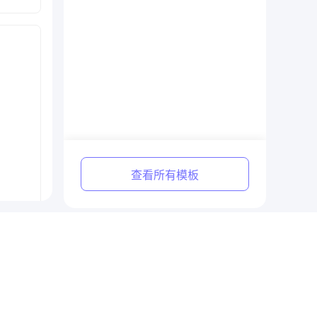
查看所有模板
AI生成PPT后怎么快速校对修改？3个核验方法让数字不乱、页面不错（2026年8月实测）