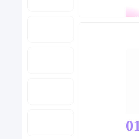
撰写人：
涵盖外
外贸市
外贸交
外贸风
外贸发
0
外贸专
01