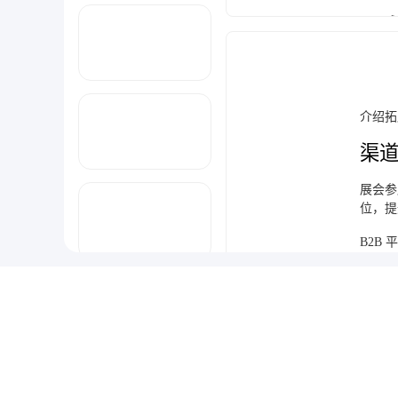
02
03
04
阐述开
介绍拓
05
06
渠
外贸新
展会参
位，提
B2B
息，合
社交媒
销、精
最新资讯
海外代
范式智能与华夏金租达成售后回租合作 盘活算力资产
机制，