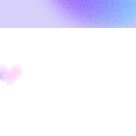
撰写人：即触AI
外贸知识全解析
目录
涵盖外贸全流程核心知识，助力外贸业务高效开展
content
外贸市场开拓策略
外贸交易流程详解
外贸风险防控策略
外贸发展趋势洞察
外贸专业术语手册
01
01
02
03
外贸市场开拓策略
04
05
阐述开拓海外市场的关键方法与途径
06
外贸新人注意事项
介绍拓展外贸业务渠道的实用技巧
渠道开发技巧
展会参展策略：选择合适的国际展会，精心设计展
位，提升展会获客效果。
B2B 平台运营：优化阿里巴巴国际站等平台店铺信
息，合理运用平台推广工具获取流量。
社交媒体营销：利用 Facebook等平台，通过内容营
销、精准广告投放，吸引潜在客户。
海外代理商合作：筛选优质代理商，建立良好沟通
机制，借助代理商资源打开市场。
了解目标市场需求与特点，为业务开展奠定基础
目标市场调研
分享提升外贸品牌知名度的有效方式