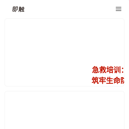
急救培训：
筑牢生命防
学习急救知识，掌握救命技能，共同
坚固防线。