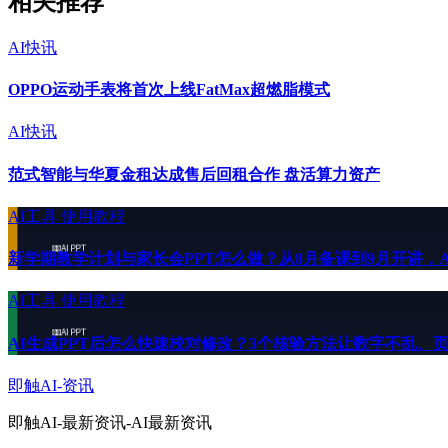
相关推荐
AI快讯
OPPO运动手表将首次上线FatMax超燃脂模式
AI快讯
范式智能与华夏金租达成售后回租合作 盘活算力资产
AI工具
使用教程
新学期教学计划与家长会PPT怎么做？从8月备课到9月开讲，AI
AI工具
使用教程
AI生成PPT后怎么快速校对修改？3个核验方法让数字不乱、页
即触AI-资讯
即触AI-最新资讯-AI最新资讯