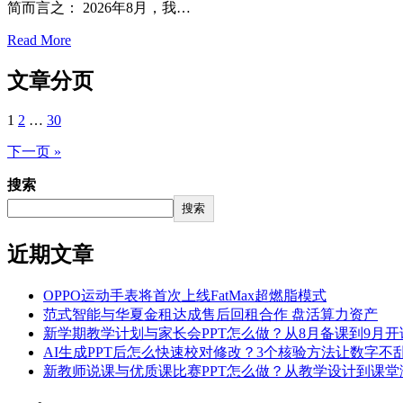
简而言之： 2026年8月，我…
Read More
文章分页
1
2
…
30
下一页 »
搜索
搜索
近期文章
OPPO运动手表将首次上线FatMax超燃脂模式
范式智能与华夏金租达成售后回租合作 盘活算力资产
新学期教学计划与家长会PPT怎么做？从8月备课到9月开讲
AI生成PPT后怎么快速校对修改？3个核验方法让数字不乱
新教师说课与优质课比赛PPT怎么做？从教学设计到课堂演