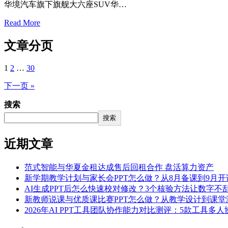
华境汽车旗下旗舰大六座SUV华…
Read More
文章分页
1
2
…
30
下一页 »
搜索
搜索
近期文章
范式智能与华夏金租达成售后回租合作 盘活算力资产
新学期教学计划与家长会PPT怎么做？从8月备课到9月开讲
AI生成PPT后怎么快速校对修改？3个核验方法让数字不乱
新教师说课与优质课比赛PPT怎么做？从教学设计到课堂演
2026年AI PPT工具团队协作能力对比测评：5款工具多